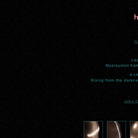
I
La
Maalausten hämä
A c
Rising from the darkne
jatka 