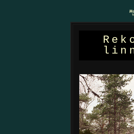
Rek
lin