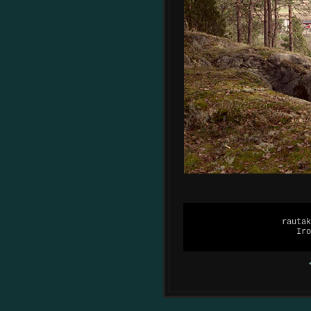
rautak
Iro