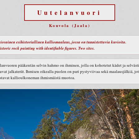
Uutelanvuori
Kouvola (Jaala)
iosainen esihistoriallinen kalliomaalaus, jossa on tunnistettavia kuvioita.
istoric rock painting with identifiable figures. Two sites.
lanvuoren pääkentän selvin hahmo on ihminen, jolla on kohotetut kädet ja selväst
tuvat jalkaterät. Ihmisen oikealla puolen on pari pystyviivaa sekä maalausjälkiä, jo
stavat kallioulkoneman ihmismäistä muotoa.