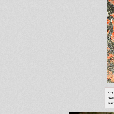
Kun 
luol
kasv