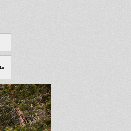
i
tka