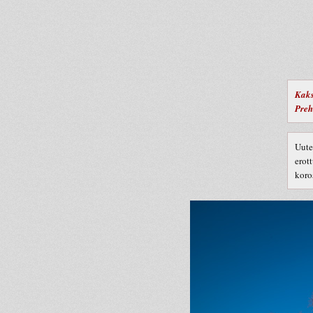
Kaks
Preh
Uute
erot
koro