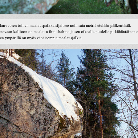
lanvuoren toinen maalauspaikka sijaitsee noin sata metriä etelään pääkentästä.
nevaan kallioon on maalattu ihmishahmo ja sen oikealle puolelle pitkähäntäinen e
en ympärillä on myös vähäisempiä maalausjälkiä.