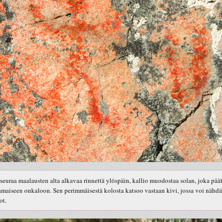
seuraa maalausten alta alkavaa rinnettä ylöspäin, kallio muodostaa solan, joka pää
amaiseen onkaloon. Sen perimmäisestä kolosta katsoo vastaan kivi, jossa voi nähdä
ot.