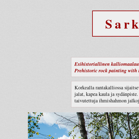
Sar
Esihistoriallinen kalliomaalaus
Prehistoric rock painting with i
Korkealla rantakalliossa sijaitse
jalat, kapea kaula ja sydänpiste
taivutettuja ihmishahmon jalkoj