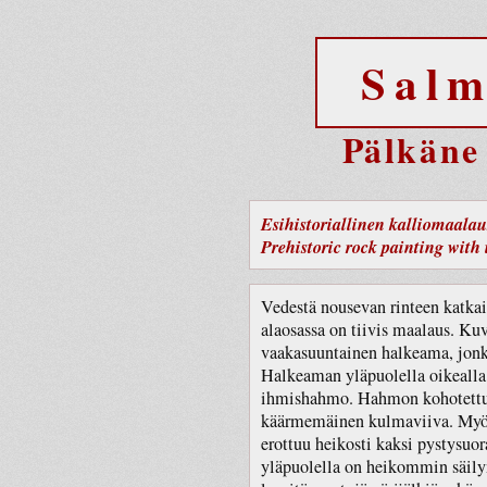
Salm
Pälkäne
Esihistoriallinen kalliomaalaus
Prehistoric rock painting with i
Vedestä nousevan rinteen katkai
alaosassa on tiivis maalaus. Ku
vaakasuuntainen halkeama, jonka
Halkeaman yläpuolella oikealla 
ihmishahmo. Hahmon kohotettuu
käärmemäinen kulmaviiva. My
erottuu heikosti kaksi pystysu
yläpuolella on heikommin säil