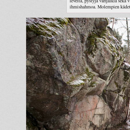
leveitä, pystyjä värijälkiä sekä
ihmishahmoa. Molempien kädet 