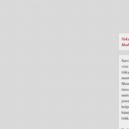
Nyky
Mode
Sarv
viis
itäk
muut
Muin
tiet
mutt
jote
help
hämä
lohk