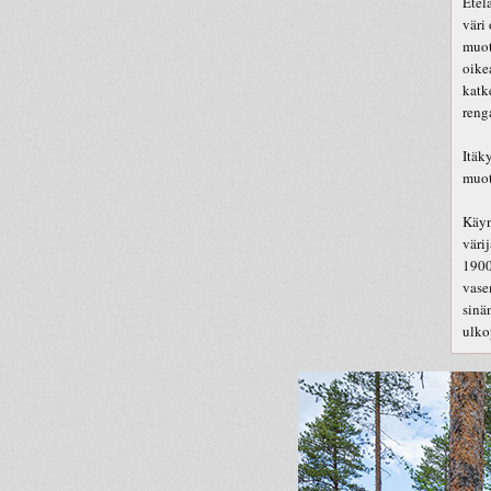
Etel
väri
muot
oike
katk
reng
Itäk
muot
Käyn
väri
1900
vase
sinä
ulko