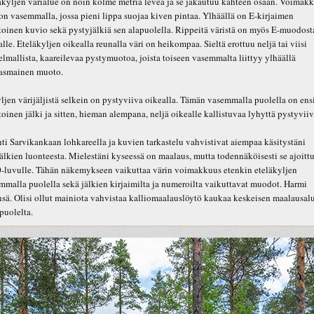
äkyljen värialue on noin kolme metriä leveä ja se jakautuu kahteen osaan. Voimak
 on vasemmalla, jossa pieni lippa suojaa kiven pintaa. Ylhäällä on E-kirjaimen
oinen kuvio sekä pystyjälkiä sen alapuolella. Rippeitä väristä on myös E-muodost
alle. Eteläkyljen oikealla reunalla väri on heikompaa. Sieltä erottuu neljä tai viisi
elmallista, kaareilevaa pystymuotoa, joista toiseen vasemmalta liittyy ylhäällä
asmainen muoto.
yljen värijäljistä selkein on pystyviiva oikealla. Tämän vasemmalla puolella on ens
oinen jälki ja sitten, hieman alempana, neljä oikealle kallistuvaa lyhyttä pystyviiv
ti Sarvikankaan lohkareella ja kuvien tarkastelu vahvistivat aiempaa käsitystäni
jälkien luonteesta. Mielestäni kyseessä on maalaus, mutta todennäköisesti se ajoitt
-luvulle. Tähän näkemykseen vaikuttaa värin voimakkuus etenkin eteläkyljen
mmalla puolella sekä jälkien kirjaimilta ja numeroilta vaikuttavat muodot. Harmi
nsä. Olisi ollut mainiota vahvistaa kalliomaalauslöytö kaukaa keskeisen maalausal
puolelta.