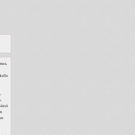
omea,
kalla
,
,
nänsä
in
aan