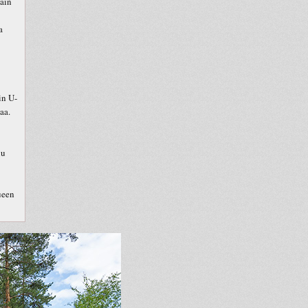
kain
a
in U-
aa.
uu
ueen