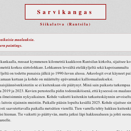
Sarvikangas
Siikalatva (Rantsila)
aikaisia maalauksia.
rn paintings.
ikankaalla, runsaat kymmenen kilometriä kaakkoon Rantsilan kirkolta, sijaitsee k
i metriä korkea siirtolohkare. Lohkareen leveältä eteläkyljeltä sekä kapoisammalta
yljeltä on todettu punaisia jälkiä jo 1990-luvun alussa. Arkeologit ovat käyneet pai
amaan kertaan ja kohde on määritelty epävarmaksi kalliomaalaukseksi.
aisjäännösrekisteriin se ei kuitenkaan ole päätynyt. Minä sain paikasta tarkempaa
oa 2019 ja 2023. Kuvien perusteella pidin todennäköisenä, että kyseessä on maalaus
a ilmeisimmin nykyaikainen. Kohde vaikutti kuitenkin tarkastuskäynnin arvoiselta
n laitoin sijainnin muistiin. Paikalle pääsin lopulta kesällä 2025. Kohde sijaitsee si
osti saavutettavalla paikalla metsätien vierellä. Tien varrella tehty hakkuu kuitenk
si hieman. Tie vaikutti jo päättyvän, mutta jatkui läpi hakkuualueen ja johti suor
areelle.