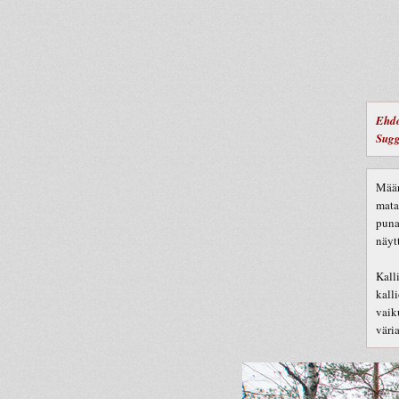
Ehdo
Sugg
Määr
mata
puna
näyt
Kall
kall
vaik
väri