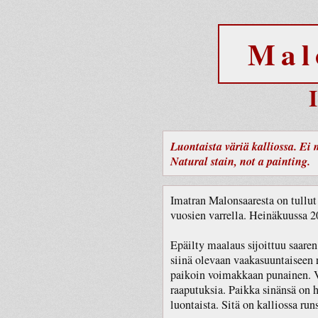
Mal
Luontaista väriä kalliossa. Ei
Natural stain, not a painting.
Imatran Malonsaaresta on tullu
vuosien varrella. Heinäkuussa 
Epäilty maalaus sijoittuu saare
siinä olevaan vaakasuuntaiseen
paikoin voimakkaan punainen. Vä
raaputuksia. Paikka sinänsä on 
luontaista. Sitä on kalliossa ru