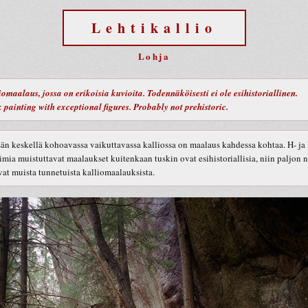
Lehtikallio
Lohja
iomaalaus, jossa on erikoisia kuvioita. Todennäköisesti ei ole esihistoriallinen.
 painting with exceptional figures. Probably not prehistoric.
än keskellä kohoavassa vaikuttavassa kalliossa on maalaus kahdessa kohtaa. H- ja 
aimia muistuttavat maalaukset kuitenkaan tuskin ovat esihistoriallisia, niin paljon 
vat muista tunnetuista kalliomaalauksista.