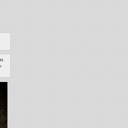
PI-
ne