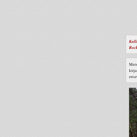
Kall
Rock
Mets
kirj
eroa