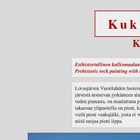
Kuk
K
Esihistoriallinen kalliomaalaus
Prehistoric rock painting with i
Lovasjärven Vuorilahden luotei
järvestä nousevan jyrkänteen al
veden pinnasta, on maalattuna p
takaosan yläpuolella on pieni, k
vielä pieni vaakajälki, josta ei
niitä suojaa pieni lippa.