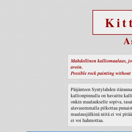
Kit
A
Mahdollinen kalliomaalaus, joss
avoin.
Possible rock painting without 
Päijänteen Syntylahden itäranna
kallionpinnalla on havaittu kal
onkin maalaukselle sopiva, tasa
alavasemmalla pilkottaa punais
maalausjälkinä niitä ei voi pitää
ei voi hahmottaa.