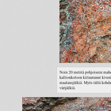
Noin 20 metriä pohjoiseen mahd
kallionkoloon kiilautunut kivenk
maalausjälkiä. Myös tällä kohdal
värijälkiä.