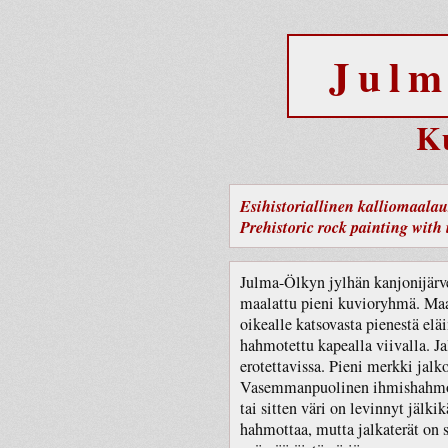
Julm
K
Esihistoriallinen kalliomaalaus
Prehistoric rock painting with i
Julma-Ölkyn jylhän kanjonijärv
maalattu pieni kuvioryhmä. Ma
oikealle katsovasta pienestä el
hahmotettu kapealla viivalla. J
erotettavissa. Pieni merkki jalk
Vasemmanpuolinen ihmishahmo 
tai sitten väri on levinnyt jälki
hahmottaa, mutta jalkaterät on s