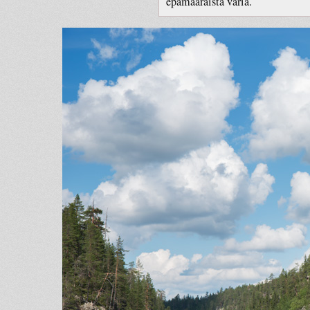
epämääräistä väriä.