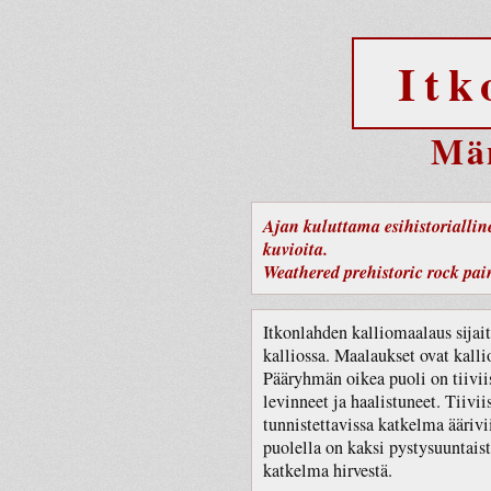
Itk
Mä
Ajan kuluttama esihistoriallin
kuvioita.
Weathered prehistoric rock pain
Itkonlahden kalliomaalaus sijait
kalliossa. Maalaukset ovat kalli
Pääryhmän oikea puoli on tiivii
levinneet ja haalistuneet. Tiiv
tunnistettavissa katkelma äärivi
puolella on kaksi pystysuuntais
katkelma hirvestä.