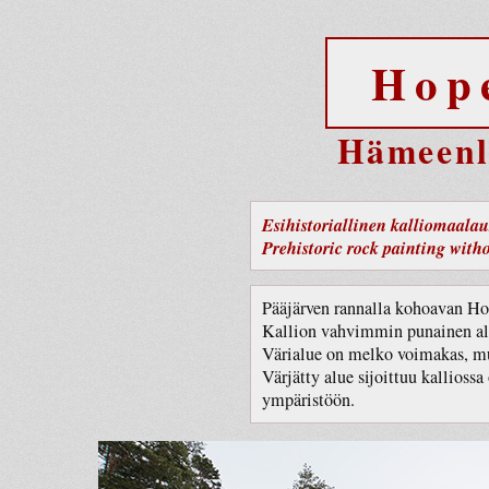
Hop
Hämeenl
Esihistoriallinen kalliomaalaus,
Prehistoric rock painting withou
Pääjärven rannalla kohoavan Hop
Kallion vahvimmin punainen alu
Värialue on melko voimakas, mut
Värjätty alue sijoittuu kallioss
ympäristöön.