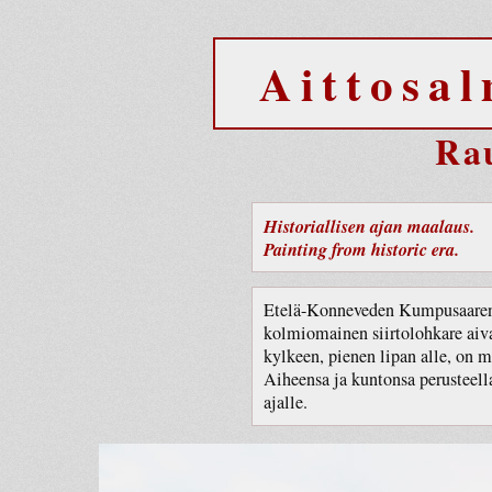
Aittosal
Ra
Historiallisen ajan maalaus.
Painting from historic era.
Etelä-Konneveden Kumpusaaren 
kolmiomainen siirtolohkare aiva
kylkeen, pienen lipan alle, on m
Aiheensa ja kuntonsa perusteella
ajalle.