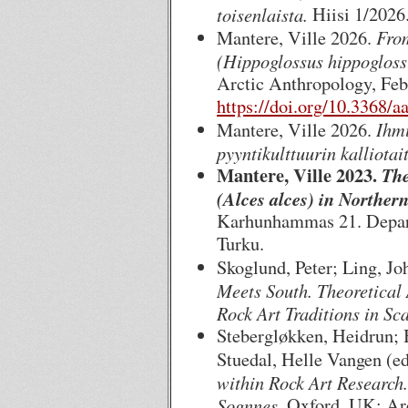
toisenlaista.
Hiisi 1/2026
From
Mantere, Ville 2026.
(Hippoglossus hippogloss
Arctic Anthropology, Feb
https://doi.org/10.3368/a
Ihm
Mantere, Ville 2026.
pyyntikulttuurin kalliotai
Mantere, Ville 2023.
The
(Alces alces) in Norther
Karhunhammas 21. Depart
Turku.
Skoglund, Peter; Ling, Jo
Meets South. Theoretical
Rock Art Traditions in Sc
Stebergløkken, Heidrun; 
Stuedal, Helle Vangen (ed
within Rock Art Research.
Sognnes.
Oxford, UK: Arc