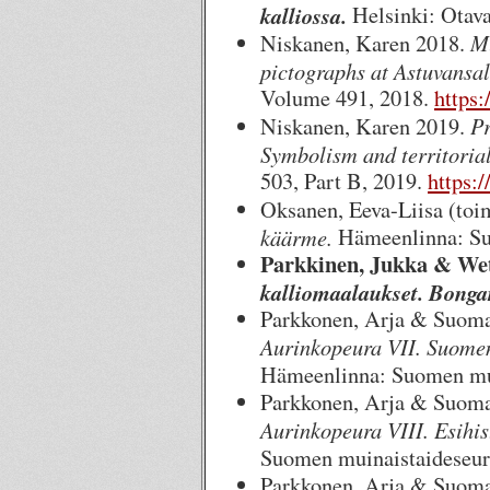
kalliossa.
Helsinki: Otava
Mu
Niskanen, Karen 2018.
pictographs at Astuvansal
Volume 491, 2018.
https:
Pr
Niskanen, Karen 2019.
Symbolism and territorial
503, Part B, 2019.
https:
Oksanen, Eeva-Liisa (toi
käärme.
Hämeenlinna: Suo
Parkkinen, Jukka & Wett
kalliomaalaukset. Bongar
Parkkonen, Arja & Suomal
Aurinkopeura VII. Suomen
Hämeenlinna: Suomen mui
Parkkonen, Arja & Suomal
Aurinkopeura VIII. Esihist
Suomen muinaistaideseura
Parkkonen, Arja & Suomal