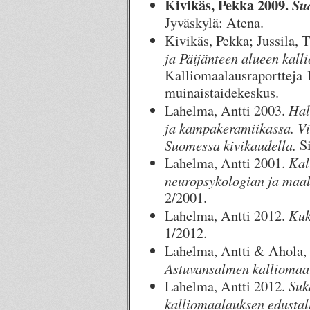
Kivikäs, Pekka 2009.
Su
Jyväskylä: Atena.
Kivikäs, Pekka; Jussila,
ja Päijänteen alueen kalli
Kalliomaalausraportteja 
muinaistaidekeskus.
Hal
Lahelma, Antti 2003.
ja kampakeramiikassa. Vii
Suomessa kivikaudella.
Si
Kal
Lahelma, Antti 2001.
neuropsykologian ja maala
2/2001.
Kuk
Lahelma, Antti 2012.
1/2012.
Lahelma, Antti & Ahola,
Astuvansalmen kalliomaa
Suk
Lahelma, Antti 2012.
kalliomaalauksen edustal