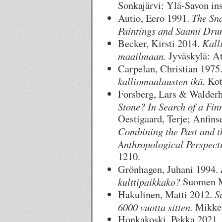
Sonkajärvi: Ylä-Savon inst
The Sna
Autio, Eero 1991.
Paintings and Saami Dru
Kall
Becker, Kirsti 2014.
maailmaan.
Jyväskylä: A
Carpelan, Christian 1975
kalliomaalausten ikä.
Kot
Forsberg, Lars & Walderh
Stone? In Search of a Fin
Oestigaard, Terje; Anfinse
Combining the Past and t
Anthropological Perspecti
1210.
Grönhagen, Juhani 1994.
kulttipaikkako?
Suomen M
S
Hakulinen, Matti 2012.
6000 vuotta sitten.
Mikkel
Honkakoski, Pekka 2021. 