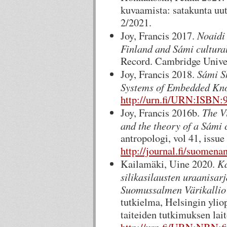
kuvaamista: satakunta uut
2/2021.
Noaidi
Joy, Francis 2017.
Finland and Sámi cultural
Record. Cambridge Univer
Sámi S
Joy, Francis 2018.
Systems of Embedded Kn
http://urn.fi/URN:ISBN:
The Vi
Joy, Francis 2016b.
and the theory of a Sámi
antropologi, vol 41, issu
http://journal.fi/suomena
Ka
Kailamäki, Uine 2020.
silikasilausten uraanisar
Suomussalmen Värikallio
tutkielma, Helsingin yliopi
taiteiden tutkimuksen lai