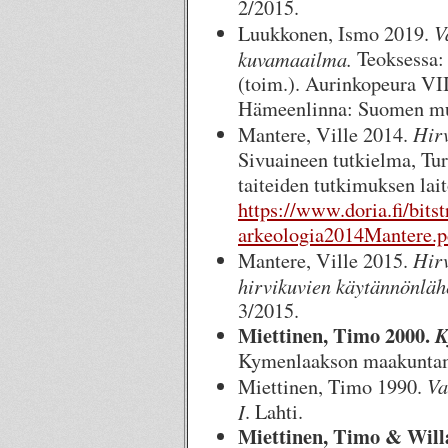
2/2015.
V
Luukkonen, Ismo 2019.
kuvamaailma.
Teoksessa:
(toim.). Aurinkopeura VI
Hämeenlinna: Suomen mui
Hirv
Mantere, Ville 2014.
Sivuaineen tutkielma, Turu
taiteiden tutkimuksen lai
https://www.doria.fi/bit
arkeologia2014Mantere.
Hirv
Mantere, Ville 2015.
hirvikuvien käytännönlähe
3/2015.
Miettinen, Timo 2000.
K
Kymenlaakson maakunta
Va
Miettinen, Timo 1990.
I
. Lahti.
Miettinen, Timo & Will