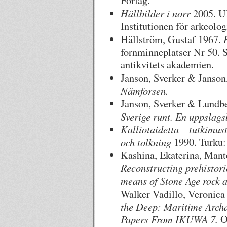
Förlag.
Hällbilder i norr
2005. U
Institutionen för arkeolo
Hällström, Gustaf 1967.
fornminneplatser Nr 50. S
antikvitets akademien.
Janson, Sverker & Janson
Nämforsen.
Janson, Sverker & Lundbe
Sverige runt. En uppslags
Kalliotaidetta – tutkimust
och tolkning
1990. Turku
Kashina, Ekaterina, Mant
Reconstructing prehistori
means of Stone Age rock a
Walker Vadillo, Veronica
the Deep: Maritime Archa
Papers From IKUWA 7.
O