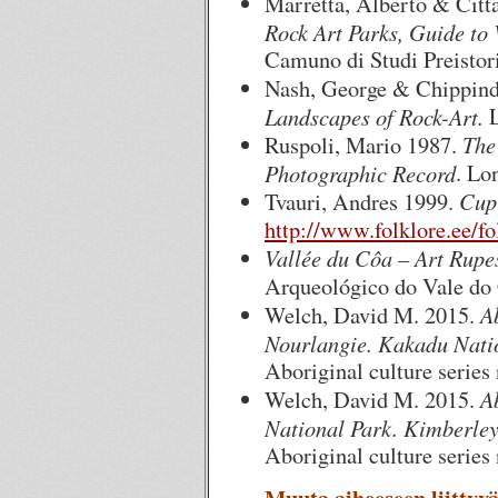
Marretta, Alberto & Citta
Rock Art Parks, Guide to 
Camuno di Studi Preistori
Nash, George & Chippind
Landscapes of Rock-Art.
L
The
Ruspoli, Mario 1987.
Photographic Record
. Lo
Cup-
Tvauri, Andres 1999.
http://www.folklore.ee/fo
Vallée du Côa – Art Rupes
Arqueológico do Vale do
A
Welch, David M. 2015.
Nourlangie. Kakadu Natio
Aboriginal culture series 
A
Welch, David M. 2015.
National Park. Kimberley
Aboriginal culture series 