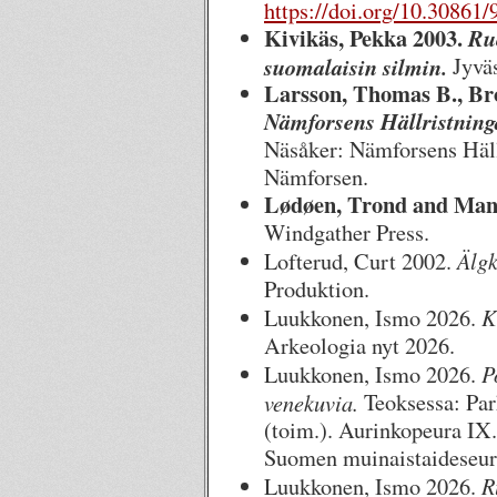
https://doi.org/10.3086
Kivikäs, Pekka 2003.
Ruo
suomalaisin silmin.
Jyväs
Larsson, Thomas B., Bro
Nämforsens Hällristning
Näsåker: Nämforsens Häll
Nämforsen.
Lødøen, Trond and Mand
Windgather Press.
Älgk
Lofterud, Curt 2002.
Produktion.
K
Luukkonen, Ismo 2026.
Arkeologia nyt 2026.
P
Luukkonen, Ismo 2026.
venekuvia.
Teoksessa: Pa
(toim.). Aurinkopeura IX
Suomen muinaistaideseura
R
Luukkonen, Ismo 2026.