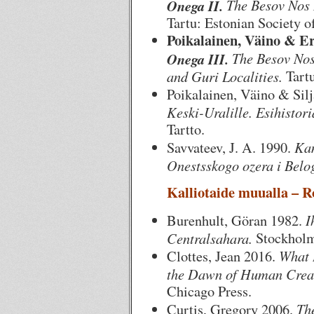
The Besov Nos R
Onega II.
Tartu: Estonian Society of
Poikalainen, Väino & Er
The Besov Nos
Onega III.
and Guri Localities.
Tartu
Poikalainen, Väino & Sil
Keski-Uralille. Esihistori
Tartto.
Kam
Savvateev, J. A. 1990.
Onestsskogo ozera i Belo
Kalliotaide muualla – Ro
I
Burenhult, Göran 1982.
Centralsahara.
Stockholm:
What 
Clottes, Jean 2016.
the Dawn of Human Creat
Chicago Press.
Th
Curtis, Gregory 2006.