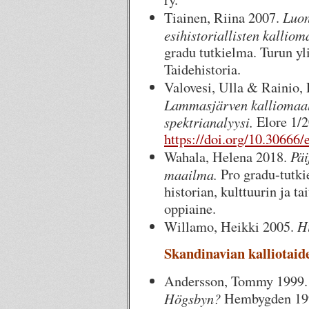
Luon
Tiainen, Riina 2007.
esihistoriallisten kalliom
gradu tutkielma. Turun yli
Taidehistoria.
Valovesi, Ulla & Rainio, 
Lammasjärven kalliomaal
spektrianalyysi.
Elore 1/
https://doi.org/10.30666/
Päi
Wahala, Helena 2018.
maailma.
Pro gradu-tutki
historian, kulttuurin ja t
oppiaine.
H
Willamo, Heikki 2005.
Skandinavian kalliotaid
Andersson, Tommy 1999
Högsbyn?
Hembygden 19