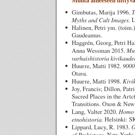
Muuta aiheeseen liittyvä
T
Gimbutas, Marija 1996.
Myths and Cult Images.
L
Halinen, Petri ym. (toim.
Gaudeamus.
Haggrén, Georg, Petri Ha
Mui
Anna Wessman 2015.
varhaishistoria kivikaudel
9000
Huurre, Matti 1982.
Otava.
Kivi
Huurre, Matti 1998.
Joy, Francis; Dillon, Pat
Sacred Places in the Artc
Transitions. Oxon & New
Homo F
Lang, Valter 2020.
etnohistoria.
Helsinki: 
O
Lippard, Lucy, R. 1983.
of Prehistory
. New York: