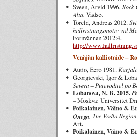
Rock C
Sveen, Arvid 1996.
Alta.
Vadsø.
Svä
Toreld, Andreas 2012.
hällristningsmotiv vid Me
Fornvännen 2012:4.
http://www.hallristning.s
Venäjän kalliotaide – Ro
Karjala
Autio, Eero 1981.
Georgievski, Igor & Lob
Severa – Putevoditel po 
Lobanova, N. B. 2015.
P
– Moskva: Universitet Dm
Poikalainen, Väino & Er
The Vodla Region
Onega.
Art.
Poikalainen, Väino & Er