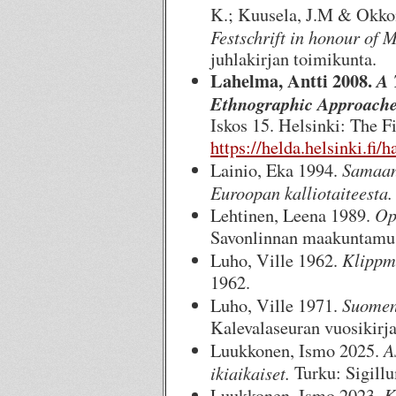
K.; Kuusela, J.M & Okkon
Festschrift in honour of 
juhlakirjan toimikunta.
Lahelma, Antti 2008.
A 
Ethnographic Approaches
Iskos 15. Helsinki: The F
https://helda.helsinki.fi
Samaani
Lainio, Eka 1994.
Euroopan kalliotaiteesta.
Op
Lehtinen, Leena 1989.
Savonlinnan maakuntamu
Klippmå
Luho, Ville 1962.
1962.
Suomen 
Luho, Ville 1971.
Kalevalaseuran vuosikirja
A
Luukkonen, Ismo 2025.
ikiaikaiset.
Turku: Sigill
K
Luukkonen, Ismo 2023.