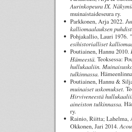
Aurinkopeura IX. Näkymiä
muinaistaideseura ry.
Ju
Parkkonen, Arja 2022.
kalliomaalauksen puhdis
"
Pohjakallio, Lauri 1976.
esihistorialliset kallioma
Poutiainen, Hannu 2010.
Hämeestä.
Teoksessa: Po
hullukaaliin. Muinaisusk
tulkinnassa.
Hämeenlinna:
Poutiainen, Hannu & Silj
muinaiset uskomukset.
Te
Hirviveneestä hullukaali
aineiston tulkinnassa.
Hä
ry.
Rainio, Riitta; Lahelma, 
Acou
Okkonen, Jari 2014.