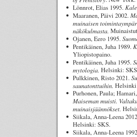
Kale
Lönnrot, Elias 1995.
Ma
Maaranen, Päivi 2002.
muinaisen toimintaympär
näkökulmasta.
Muinaistut
Suome
Ojanen, Eero 1995.
K
Pentikäinen, Juha 1989.
Yliopistopaino.
S
Pentikäinen, Juha 1995.
mytologia.
Helsinki: SKS
Su
Pulkkinen, Risto 2021.
saunatonttuihin.
Helsink
Purhonen, Paula; Hamari,
Maiseman muisti. Valtaku
muinaisjäännökset.
Helsi
Siikala, Anna-Leena 201
Helsinki: SKS.
Siikala, Anna-Leena 199