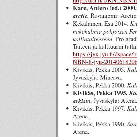
http://urn.fi/URN:NBN:f
Kare, Antero (ed.) 2000
arctic.
Rovaniemi: Arctic
Ku
Kekäläinen, Esa 2014.
näkökulmia pohjoisen Fen
kalliotaiteeseen.
Pro gradu
Taiteen ja kulttuurin tutk
https://jyx.jyu.fi/dspac
NBN-fi-jyu-20140618208
Kal
Kivikäs, Pekka 2005.
Jyväskylä: Minerva.
Kall
Kivikäs, Pekka 2000.
Kivikäs, Pekka 1995.
Ka
arkisto.
Jyväskylä: Atena
Kal
Kivikäs, Pekka 1997.
Atena.
Sara
Kivikäs, Pekka 1990.
Atena.