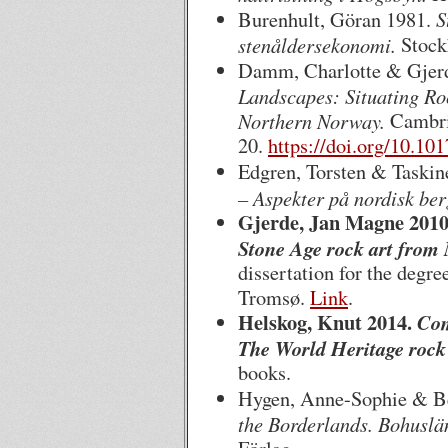
S
Burenhult, Göran 1981.
stenåldersekonomi.
Stockh
Damm, Charlotte & Gjer
Landscapes: Situating Roc
Northern Norway.
Cambrid
20.
https://doi.org/10.1
Edgren, Torsten & Taskin
– Aspekter på nordisk be
Gjerde, Jan Magne 201
Stone Age rock art from
dissertation for the degre
Tromsø.
Link
.
Helskog, Knut 2014.
Com
The World Heritage rock 
books.
Hygen, Anne-Sophie & Be
the Borderlands. Bohuslä