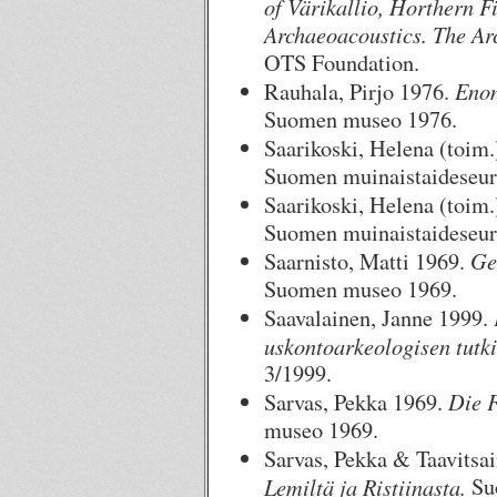
of Värikallio, Horthern F
Archaeoacoustics. The Ar
OTS Foundation.
Enon
Rauhala, Pirjo 1976.
Suomen museo 1976.
Saarikoski, Helena (toim
Suomen muinaistaideseura
Saarikoski, Helena (toim.
Suomen muinaistaideseura
Geo
Saarnisto, Matti 1969.
Suomen museo 1969.
Saavalainen, Janne 1999.
uskontoarkeologisen tutk
3/1999.
Die F
Sarvas, Pekka 1969.
museo 1969.
Sarvas, Pekka & Taavitsai
Lemiltä ja Ristiinasta.
Su