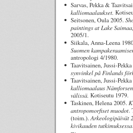
Sarvas, Pekka & Taavitsai
kalliomaalaukset.
Kotiseu
Sho
Seitsonen, Oula 2005.
paintings at Lake Saimaa,
2005/1.
Siikala, Anna-Leena 198
Suomen kampakeraamisen
antropologi 4/1980.
Taavitsainen, Jussi-Pekk
synvinkel på Finlands för
Taavitsainen, Jussi-Pekk
kalliomaalaus Nämforseni
välissä.
Kotiseutu 1979.
K
Taskinen, Helena 2005.
antropomorfiset muodot
.
Arkeologipäivät 2
(toim.).
kivikauden tutkimuksessa
ry.