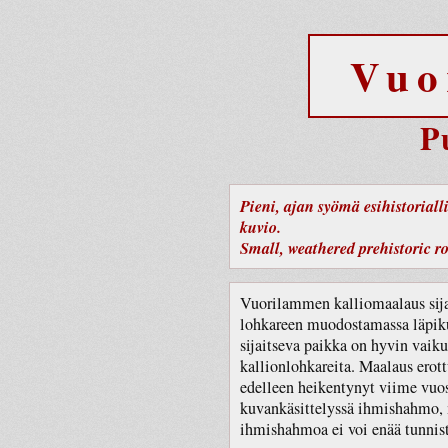
Vuo
P
Pieni, ajan syömä esihistoriall
kuvio.
Small, weathered prehistoric ro
Vuorilammen kalliomaalaus sija
lohkareen muodostamassa läpikul
sijaitseva paikka on hyvin vaiku
kallionlohkareita. Maalaus erott
edelleen heikentynyt viime vuo
kuvankäsittelyssä ihmishahmo, 
ihmishahmoa ei voi enää tunnis