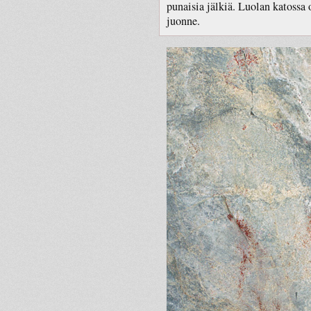
punaisia jälkiä. Luolan katoss
juonne.